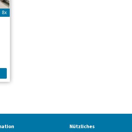
8x
mation
Nützliches