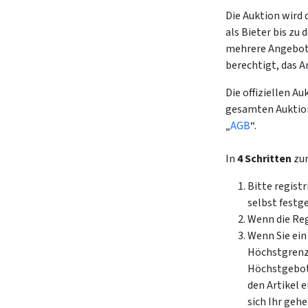
Die Auktion wird 
als Bieter bis zu
mehrere Angebote
berechtigt, das A
Die offiziellen A
gesamten Auktions
„
AGB
“.
In
4 Schritten
zu
Bitte registr
selbst fest
Wenn die Reg
Wenn Sie ein
Höchstgrenze
Höchstgebot 
den Artikel 
sich Ihr geh