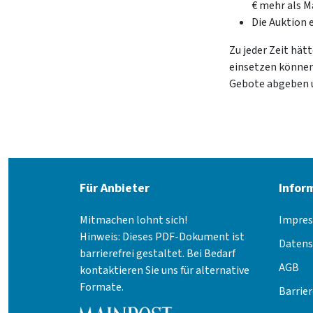
€ mehr als 
Die Auktion 
Zu jeder Zeit hä
einsetzen können,
Gebote abgeben u
Für Anbieter
Infor
Mitmachen lohnt sich!
Impre
Hinweis: Dieses PDF-Dokument ist
Datens
barrierefrei gestaltet. Bei Bedarf
AGB
kontaktieren Sie uns für alternative
Formate.
Barrier