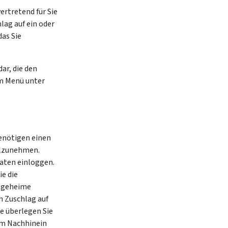
ertretend für Sie
lag auf ein oder
as Sie
ar, die den
im Menü unter
benötigen einen
eilzunehmen.
Daten einloggen.
ie die
s geheime
n Zuschlag auf
te überlegen Sie
im Nachhinein