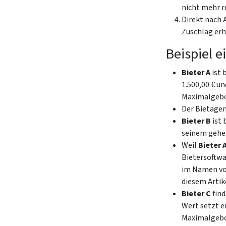
nicht mehr r
Direkt nach 
Zuschlag er
Beispiel 
Bieter A
ist 
1.500,00 € u
Maximalgebot
Der Bietagen
Bieter B
ist 
seinem gehei
Weil
Bieter 
Bietersoftwa
im Namen v
diesem Artik
Bieter C
find
Wert setzt e
Maximalgebot