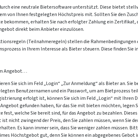
durch eine neutrale Bietersoftware unterstützt. Diese bietet stellv
 dem von Ihnen festgelegten Höchstpreis mit. Sollten Sie den Zusch
 bekommen, erhalten Sie nach erfolgter Zahlung ein Zertifikat, d
ngebot direkt beim Anbieter einzulösen.
uktionsregeln (Teilnahmeregeln) stellen die Rahmenbedingungen d
prozess in Ihrem Interesse als Bieter steuern. Diese finden Sie 
m Angebot…
ieren Sie sich im Feld „Login“ „Zur Anmeldung“ als Bieter an. Sie 
gelegten Benutzernamen und ein Passwort, um am Bietprozess t
istrierung erfolgt ist, können Sie sich im Feld „Login“ mit Ihren 
 Angebot gefunden haben, für das Sie mit bieten möchten, legen S
 fest, welche Sie bereit sind, für das Angebot zu bezahlen. Diese
ist nicht zwingend der Preis, den Sie zahlen müssen, wenn Sie de
erhalten. Es kann immer sein, dass Sie weniger zahlen müssen. Bit
eimes Höchstgebot gut, denn Sie können ein abgegebenes Gebot 