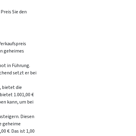
Preis Sie den
Verkaufspreis
ein geheimes
bot in Führung.
chend setzt er bei
 bietet die
bietet 1.001,00 €
en kann, um bei
usteigern. Diesen
e geheime
00 €. Das ist 1,00