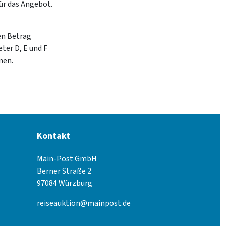
für das Angebot.
en Betrag
ter D, E und F
nen.
Kontakt
Main-Post GmbH
Berner Straße 2
97084 Würzburg
reiseauktion@mainpost.de