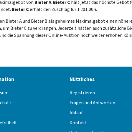
Maximalgebot von
Bieter A
.
Bieter C
hält jetzt das höchste Gebot 
endet.
Bieter C
erhält den Zuschlag für 1.201,00 €.
tten Bieter A und Bieter B als geheimes Maximalgebot einen höher
 um Bieter C zu verdrängen. Jederzeit hätten auch zusätzliche Bie
nd die Spannung dieser Online-Auktion noch weiter erhöhen kön
mation
Nützliches
ssum
Registrieren
chutz
Fragen und Antworten
Ablauf
efreiheit
Kontakt