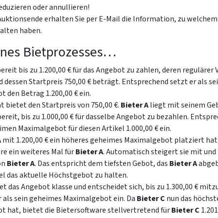
eduzieren oder annullieren!
Auktionsende erhalten Sie per E-Mail die Information, zu welchem 
halten haben.
eines Bietprozesses…
bereit bis zu 1.200,00 € für das Angebot zu zahlen, deren regulärer 
nd dessen Startpreis 750,00 € beträgt. Entsprechend setzt er als s
 den Betrag 1.200,00 € ein.
t bietet den Startpreis von 750,00 €.
Bieter A
liegt mit seinem Ge
bereit, bis zu 1.000,00 € für dasselbe Angebot zu bezahlen. Entspre
men Maximalgebot für diesen Artikel 1.000,00 € ein.
A
mit 1.200,00 € ein höheres geheimes Maximalgebot platziert hat,
re ein weiteres Mal für
Bieter A
. Automatisch steigert sie mit und 
on
Bieter A
. Das entspricht dem tiefsten Gebot, das
Bieter A
abgeb
el das aktuelle Höchstgebot zu halten.
et das Angebot klasse und entscheidet sich, bis zu 1.300,00 € mitz
r als sein geheimes Maximalgebot ein. Da
Bieter
C
nun das höchst
 hat, bietet die Bietersoftware stellvertretend für
Bieter C
1.201,