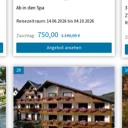
Ab in den Spa
3
Z
Reisezeitraum: 14.06.2026 bis 04.10.2026
R
750,00
Zuschlag:
1.140,00 €
Z
Angebot ansehen
29
1