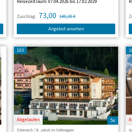
Reisezeitraum: 07.04.2026 bis 17.02.2029
R
73,00
Zuschlag:
140,30 €
Z
Angebot ansehen
103
1
Abgelaufen
A
5x
Österreich / St. Jakob im Defereggen
S