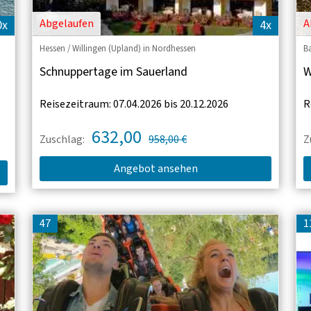
Abgelaufen
A
0x
4x
Hessen / Willingen (Upland) in Nordhessen
B
Schnuppertage im Sauerland
W
Reisezeitraum: 07.04.2026 bis 20.12.2026
R
632,00
Zuschlag:
958,00 €
Z
Angebot ansehen
47
1