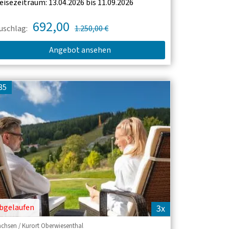
eisezeitraum: 13.04.2026 bis 11.09.2026
692,00
uschlag:
1.250,00 €
Angebot ansehen
85
bgelaufen
3x
achsen / Kurort Oberwiesenthal