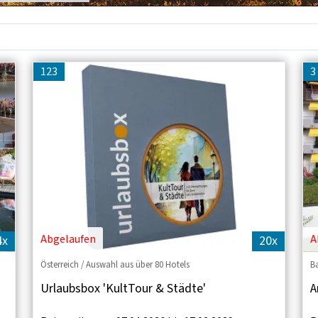
123
3
Abgelaufen
A
4x
20x
Österreich / Auswahl aus über 80 Hotels
B
Urlaubsbox 'KultTour & Städte'
A