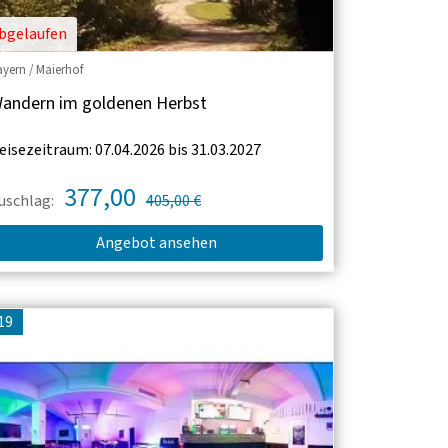
bgelaufen
ayern / Maierhof
andern im goldenen Herbst
eisezeitraum: 07.04.2026 bis 31.03.2027
377,00
uschlag:
405,00 €
Angebot ansehen
19