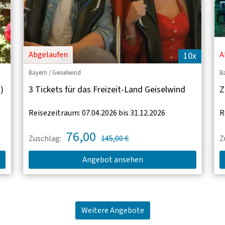
Abgelaufen
A
10x
Bayern / Geiselwind
B
)
3 Tickets für das Freizeit-Land Geiselwind
Z
Reisezeitraum: 07.04.2026 bis 31.12.2026
R
76,00
Zuschlag:
145,00 €
Z
Angebot ansehen
Weitere Angebote