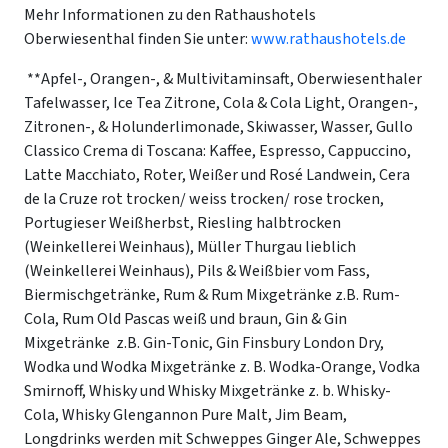
Mehr Informationen zu den Rathaushotels
Oberwiesenthal finden Sie unter:
www.rathaushotels.de
**Apfel-, Orangen-, & Multivitaminsaft, Oberwiesenthaler
Tafelwasser, Ice Tea Zitrone, Cola & Cola Light, Orangen-,
Zitronen-, & Holunderlimonade, Skiwasser, Wasser, Gullo
Classico Crema di Toscana: Kaffee, Espresso, Cappuccino,
Latte Macchiato, Roter, Weißer und Rosé Landwein, Cera
de la Cruze rot trocken/ weiss trocken/ rose trocken,
Portugieser Weißherbst, Riesling halbtrocken
(Weinkellerei Weinhaus), Müller Thurgau lieblich
(Weinkellerei Weinhaus), Pils & Weißbier vom Fass,
Biermischgetränke, Rum & Rum Mixgetränke z.B. Rum-
Cola, Rum Old Pascas weiß und braun, Gin & Gin
Mixgetränke z.B. Gin-Tonic, Gin Finsbury London Dry,
Wodka und Wodka Mixgetränke z. B. Wodka-Orange, Vodka
Smirnoff, Whisky und Whisky Mixgetränke z. b. Whisky-
Cola, Whisky Glengannon Pure Malt, Jim Beam,
Longdrinks werden mit Schweppes Ginger Ale, Schweppes