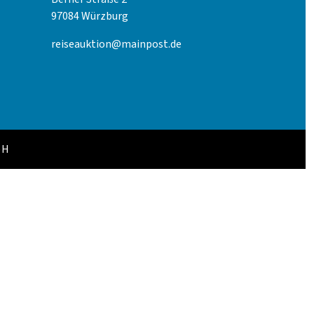
97084 Würzburg
reiseauktion@mainpost.de
bH