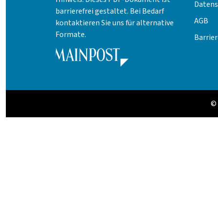
Datens
barrierefrei gestaltet. Bei Bedarf
AGB
kontaktieren Sie uns für alternative
Formate.
Barrier
©