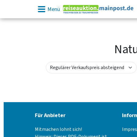
Menü
Natu
Für Anbieter
Infor
Mitmachen lohnt sich!
Impre
Hinweis: Dieses PDF-Dokument ist