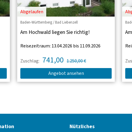
Abgelaufen
Ab
Baden-Württemberg / Bad Liebenzell
Bade
Am Hochwald liegen Sie richtig!
Am 
Reisezeitraum: 13.04.2026 bis 11.09.2026
Rei
741,00
Zuschlag:
1.250,00 €
Zus
Angebot ansehen
mation
Nützliches