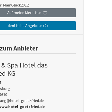
r:
MainGlück2012
Auf meine Merkliste
Identische Angebote (2)
 zum Anbieter
 & Spa Hotel das
ied KG
1
nsburg
69610
fang@hotel-goetzfried.de
/www.hotel-goetzfried.de