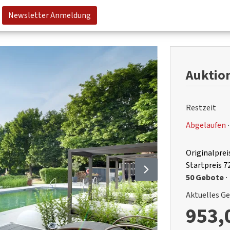
Newsletter Anmeldung
Auktion
Restzeit
Abgelaufen
·
Originalprei
Startpreis
7
50 Gebote
·
Aktuelles G
953,