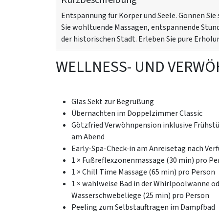
Entspannung für Körper und Seele. Gönnen Sie 
Sie wohltuende Massagen, entspannende Stun
der historischen Stadt. Erleben Sie pure Erholu
WELLNESS- UND VERW
Glas Sekt zur Begrüßung
Übernachten im Doppelzimmer Classic
Götzfried Verwöhnpension inklusive Frühs
am Abend
Early-Spa-Check-in am Anreisetag nach Ver
1 × Fußreflexzonenmassage (30 min) pro Pe
1 × Chill Time Massage (65 min) pro Person
1 × wahlweise Bad in der Whirlpoolwanne od
Wasserschwebeliege (25 min) pro Person
Peeling zum Selbstauftragen im Dampfbad