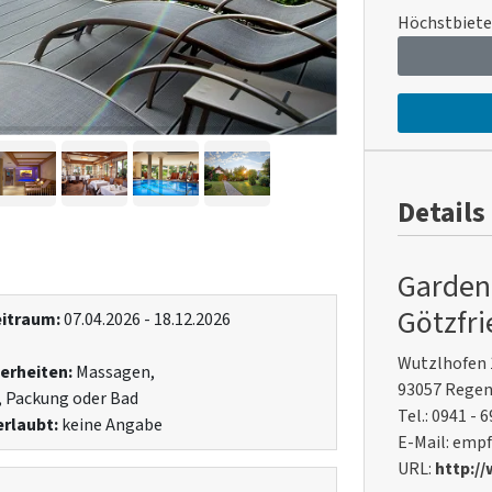
Höchstbiete
Details
Garden
Götzfr
itraum:
07.04.2026 - 18.12.2026
Wutzlhofen 
erheiten:
Massagen,
93057 Rege
, Packung oder Bad
Tel.: 0941 - 
rlaubt:
keine Angabe
E-Mail: emp
URL:
http:/