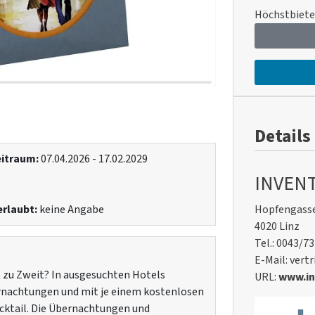
Höchstbiete
Details
itraum:
07.04.2026 - 17.02.2029
INVEN
rlaubt:
keine Angabe
Hopfengasse
4020 Linz
Tel.: 0043/7
E-Mail: ver
t zu Zweit? In ausgesuchten Hotels
URL:
www.in
ernachtungen und mit je einem kostenlosen
cktail. Die Übernachtungen und