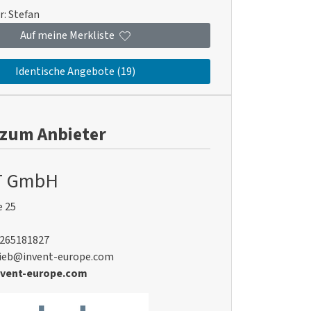
r:
Stefan
Auf meine Merkliste
Identische Angebote (19)
 zum Anbieter
T GmbH
 25
3265181827
trieb@invent-europe.com
vent-europe.com