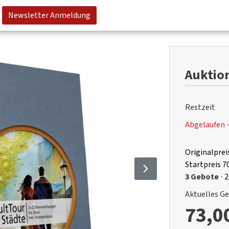
Newsletter Anmeldung
Auktion
Restzeit
Abgelaufen
·
Originalprei
Startpreis
7
3 Gebote
·
2
Aktuelles G
73,0