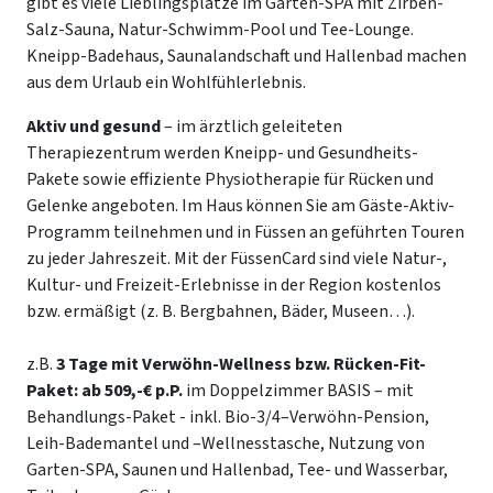
gibt es viele Lieblingsplätze im Garten-SPA mit Zirben-
Salz-Sauna, Natur-Schwimm-Pool und Tee-Lounge.
Kneipp-Badehaus, Saunalandschaft und Hallenbad machen
aus dem Urlaub ein Wohlfühlerlebnis.
Aktiv und gesund
– im ärztlich geleiteten
Therapiezentrum werden Kneipp- und Gesundheits-
Pakete sowie effiziente Physiotherapie für Rücken und
Gelenke angeboten. Im Haus können Sie am Gäste-Aktiv-
Programm teilnehmen und in Füssen an geführten Touren
zu jeder Jahreszeit. Mit der FüssenCard sind viele Natur-,
Kultur- und Freizeit-Erlebnisse in der Region kostenlos
bzw. ermäßigt (z. B. Bergbahnen, Bäder, Museen…).
z.B.
3 Tage mit Verwöhn-Wellness bzw. Rücken-Fit-
Paket:
ab 509,-€ p.P.
im Doppelzimmer BASIS – mit
Behandlungs-Paket - inkl. Bio-3/4–Verwöhn-Pension,
Leih-Bademantel und –Wellnesstasche, Nutzung von
Garten-SPA, Saunen und Hallenbad, Tee- und Wasserbar,